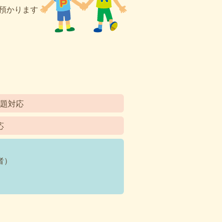
）預かります
題対応
応
者）