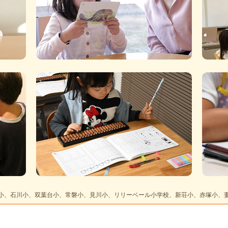
小、石川小、双葉台小、常磐小、見川小、リリーベール小学校、新荘小、赤塚小、