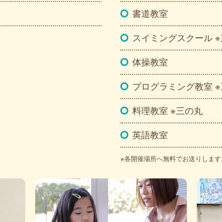
書道教室
スイミングスクール 
体操教室
プログラミング教室 
料理教室 ※三の丸
英語教室
※各開催場所へ無料でお送りします