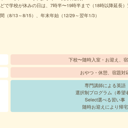
どで学校が休みの日は、7時半〜19時半まで（18時以降延長
8/13～8/15）、
年末年始（12/29～翌年1/3）
下校〜随時入室・お迎え、宿
おやつ・休憩、宿題対
専門講師による英語
選択制プログラム（希望
Select選べる習い事
随時お迎えにより帰宅