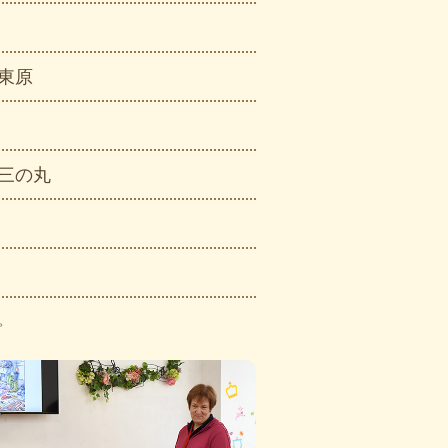
※東原
※三の丸
。