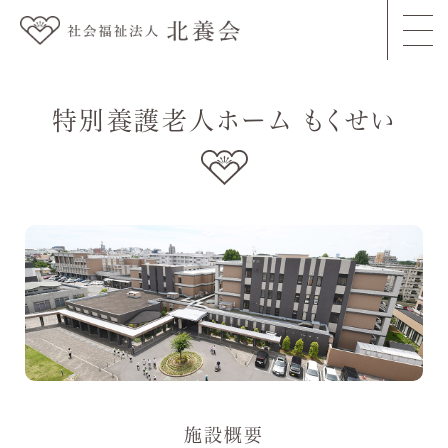
togg
navi
特別養護老人ホーム もくせい
施設概要