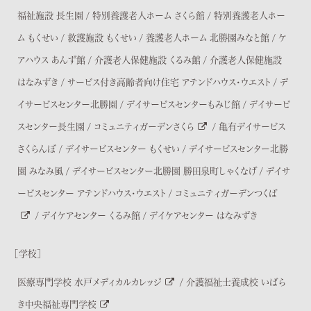
福祉施設 長生園
/
特別養護老人ホーム さくら館
/
特別養護老人ホー
ム もくせい
/
救護施設 もくせい
/
養護老人ホーム 北勝園みなと館
/
ケ
アハウス あんず館
/
介護老人保健施設 くるみ館
/
介護老人保健施設
はなみずき
/
サービス付き高齢者向け住宅 アテンドハウス・ウエスト
/
デ
イサービスセンター北勝園
/
デイサービスセンターもみじ館
/
デイサービ
スセンター長生園
/
コミュニティガーデンさくら
/
亀有デイサービス
さくらんぼ
/
デイサービスセンター もくせい
/
デイサービスセンター北勝
園 みなみ風
/
デイサービスセンター北勝園 勝田泉町しゃくなげ
/
デイサ
ービスセンター アテンドハウス・ウエスト
/
コミュニティガーデンつくば
/
デイケアセンター くるみ館
/
デイケアセンター はなみずき
［学校］
医療専門学校 水戸メディカルカレッジ
/
介護福祉士養成校 いばら
き中央福祉専門学校