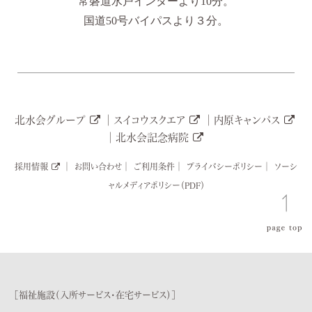
常磐道水戸インターより10分。
国道50号バイパスより３分。
北水会グループ
│
スイコウスクエア
│
内原キャンパス
│
北水会記念病院
採用情報
│
お問い合わせ
│
ご利用条件
│
プライバシーポリシー│
ソーシ
ャルメディアポリシー（PDF）
［福祉施設（入所サービス・在宅サービス）］