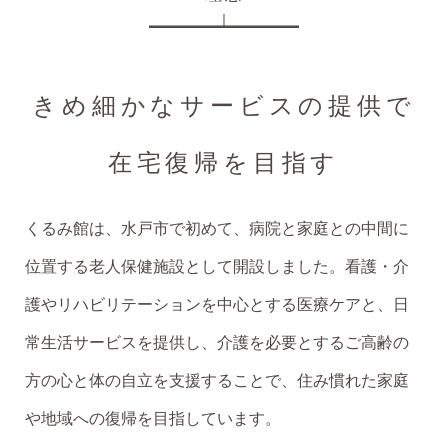
よつば 第49号（令和3年9月発行）
よつば 第48号（令和3年5月発行）
きめ細かなサービスの提供で
よつば 第46号（令和2年9月発行）
在宅復帰を目指す
よつば 第45号（令和2年5月発行）
くるみ館は、水戸市で初めて、病院と家庭との中間に
よつば 第44号（令和2年1月発行）
位置する老人保健施設として開設しました。看護・介
よつば 第43号（令和元年9月発行）
護やリハビリテーションを中心とする医療ケアと、日
よつば 第42号（令和元年5月発行）
常生活サービスを提供し、介護を必要とするご高齢の
よつば 第41号（平成31年1月発行）
方の心と体の自立を支援することで、住み慣れた家庭
よつば 第40号（平成30年9月発行）
や地域への復帰を目指しています。