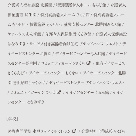
介護老人福祉施設 北勝園
/
特別養護老人ホーム もみじ館
/
介護老人
福祉施設 長生園
/
特別養護老人ホーム さくら館
/
特別養護老人ホー
ム もくせい
/
救護施設 もくせい
/
就労支援センター 北勝園みなと館
/
ケアハウス あんず館
/
介護老人保健施設 くるみ館
/
介護老人保健施設
はなみずき
/
サービス付き高齢者向け住宅 アテンドハウス・ウエスト
/
デ
イサービスセンター北勝園
/
デイサービスセンターもみじ館
/
デイサービ
スセンター長生園
/
コミュニティガーデンさくら
/
亀有デイサービス
さくらんぼ
/
デイサービスセンター もくせい
/
デイサービスセンター北勝
園 勝田泉町しゃくなげ
/
デイサービスセンター アテンドハウス・ウエスト
/
コミュニティガーデンつくば
/
デイケアセンター くるみ館
/
デイケ
アセンター はなみずき
［学校］
医療専門学校 水戸メディカルカレッジ
/
介護福祉士養成校 いばら